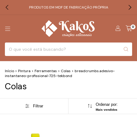
PRODUTOS EM MDF DE FABRICAÇÃO PRÓPRIA
0
Início
>
Pintura
>
Ferramentas
>
Colas
>
breadcrumbs.adesivo-
instantaneo-profissional-725-tekbond
Colas
Ordenar por:
Filtrar
Mais vendidos