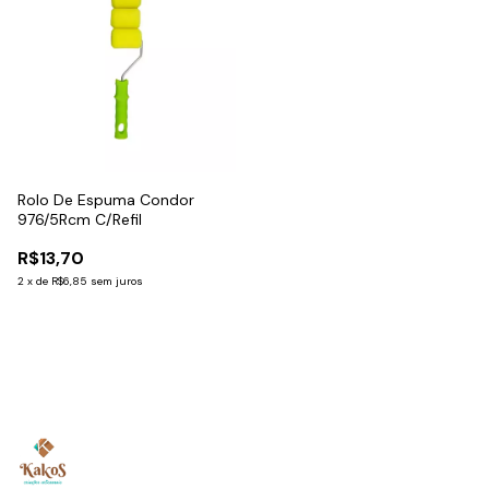
Rolo De Espuma Condor
976/5Rcm C/Refil
R$13,70
2
x
de
R$6,85
sem juros