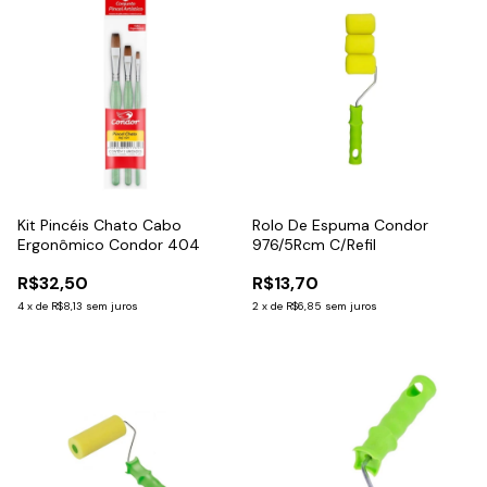
Kit Pincéis Chato Cabo
Rolo De Espuma Condor
Ergonômico Condor 404
976/5Rcm C/Refil
R$32,50
R$13,70
4
x
de
R$8,13
sem juros
2
x
de
R$6,85
sem juros