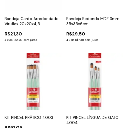
Bandeja Canto Arredondado
Bandeja Redonda MDF 3mm
Viruflex 20x20x4,5
35x35x6cm
R$21,30
R$29,50
4
x
de
R$5,33
sem juros
4
x
de
R$7,38
sem juros
KIT PINCEL PRÁTICO 4003
KIT PINCEL LÍNGUA DE GATO
4004
R$51,05