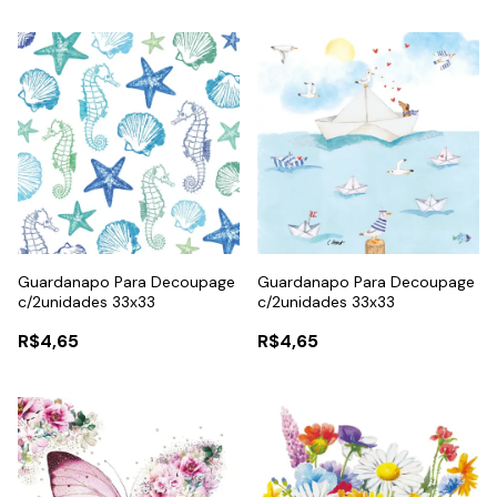
Guardanapo Para Decoupage
Guardanapo Para Decoupage
c/2unidades 33x33
c/2unidades 33x33
R$4,65
R$4,65