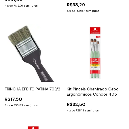
R$38,29
4
x
de
R$12,76
sem juros
4
x
de
R$9,57
sem juros
TRINCHA EFEITO PÁTINA 703/2
Kit Pincéis Chanfrado Cabo
Ergonômicos Condor 405
R$17,50
R$32,50
3
x
de
R$5,83
sem juros
4
x
de
R$8,13
sem juros