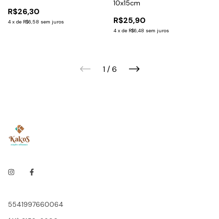
10x15cm
R$26,30
R$25,90
4
x
de
R$6,58
sem juros
4
x
de
R$6,48
sem juros
1
/
6
5541997660064