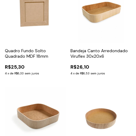
Quadro Fundo Solto
Bandeja Canto Arredondado
Quadrado MDF 18mm
Viruflex 30x20x6
R$25,30
R$26,10
4
x
de
R$6,33
sem juros
4
x
de
R$6,53
sem juros