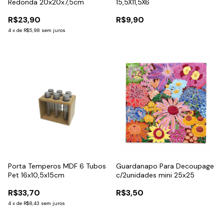
Redonda 20x20x7,5cm
15,5X11,5X6
R$23,90
R$9,90
4
x
de
R$5,98
sem juros
Porta Temperos MDF 6 Tubos
Guardanapo Para Decoupage
Pet 16x10,5x15cm
c/2unidades mini 25x25
R$33,70
R$3,50
4
x
de
R$8,43
sem juros