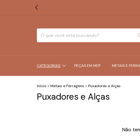
CATEGORIAS
PEÇAS EM MDF
METAIS E FERR
Início
>
Metais e Ferragens
>
Puxadores e Alças
Puxadores e Alças
Não tem