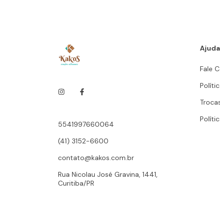
Ajuda
Fale 
Políti
Troca
Políti
5541997660064
(41) 3152-6600
contato@kakos.com.br
Rua Nicolau José Gravina, 1441,
Curitiba/PR