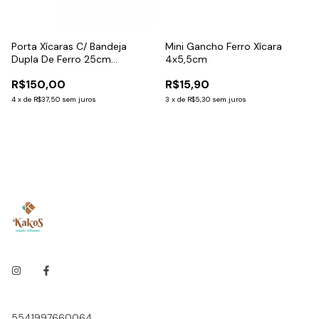
Porta Xícaras C/ Bandeja
Mini Gancho Ferro Xícara
Dupla De Ferro 25cm
4x5,5cm
C/Bandeja de Pinus
R$150,00
R$15,90
4
x
de
R$37,50
sem juros
3
x
de
R$5,30
sem juros
5541997660064