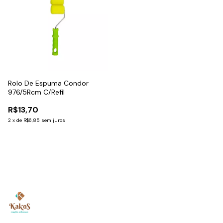
Rolo De Espuma Condor
976/5Rcm C/Refil
R$13,70
2
x
de
R$6,85
sem juros