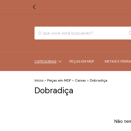
CATEGORIAS
PEÇAS EM MDF
METAIS E FERR
Início
>
Peças em MDF
>
Caixas
>
Dobradiça
Dobradiça
Não tem