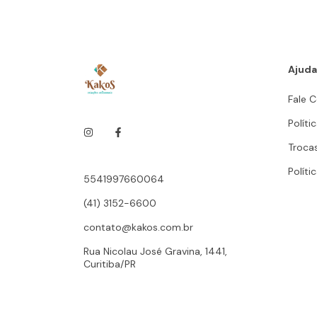
Ajuda
Fale 
Políti
Troca
Políti
5541997660064
(41) 3152-6600
contato@kakos.com.br
Rua Nicolau José Gravina, 1441,
Curitiba/PR