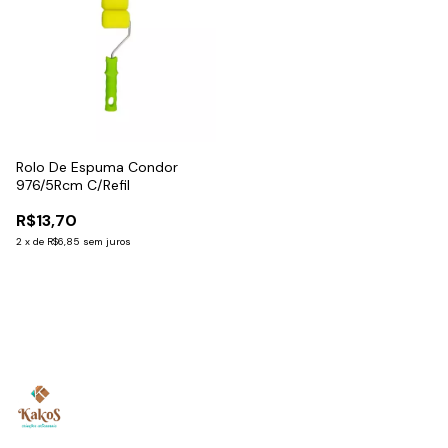
Rolo De Espuma Condor
976/5Rcm C/Refil
R$13,70
2
x
de
R$6,85
sem juros