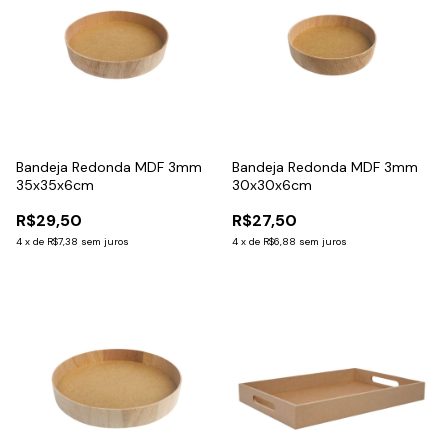
Bandeja Redonda MDF 3mm
Bandeja Redonda MDF 3mm
35x35x6cm
30x30x6cm
R$29,50
R$27,50
4
x
de
R$7,38
sem juros
4
x
de
R$6,88
sem juros