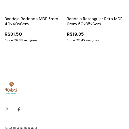
Bandeja Redonda MDF 3mm
Bandeja Retangular Reta MDF
40x40x6cm
6mm 50x35x6cm
R$31,50
R$19,35
4
x
de
R$7,88
sem juros
3
x
de
R$6,45
sem juros
5541997660064