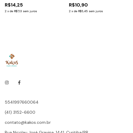
R$14,25
R$10,90
2
x
de
R$7,13
sem juros
2
x
de
R$5,45
sem juros
5541997660064
(41) 3152-6600
contato@kakos.com.br
Rua Nicolau José Gravina, 1441, Curitiba/PR