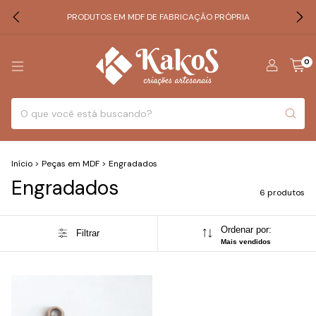
PRODUTOS EM MDF DE FABRICAÇÃO PRÓPRIA
0
Início
>
Peças em MDF
>
Engradados
Engradados
6 produtos
Ordenar por:
Filtrar
Mais vendidos