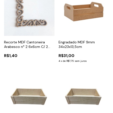
Recorte MDF Cantoneira
Engradado MDF 9mm
Arabesco n° 2 6x6cm C/ 2
34x23x13,5cm
Unidades
R$1,40
R$31,00
4
x
de
R$7,75
sem juros