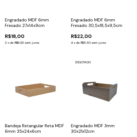
Engradado MDF 6mm
Engradado MDF 6mm
Fresado 27x14x9cm
Fresado 30,5x18,5x9,5cm
R$18,00
R$22,00
3
x
de
R$6,00
sem juros
4
x
de
R$5,50
sem juros
ESGOTADO
Bandeja Retangular Reta MDF
Engradado MDF 3mm
6mm 35x24x6cm
30x21x12cm