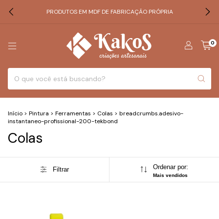
PRODUTOS EM MDF DE FABRICAÇÃO PRÓPRIA
0
Início
>
Pintura
>
Ferramentas
>
Colas
>
breadcrumbs.adesivo-
instantaneo-profissional-200-tekbond
Colas
Ordenar por:
Filtrar
Mais vendidos