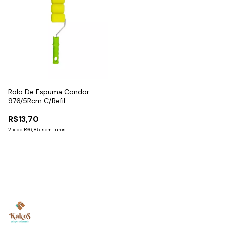
Rolo De Espuma Condor
976/5Rcm C/Refil
R$13,70
2
x
de
R$6,85
sem juros