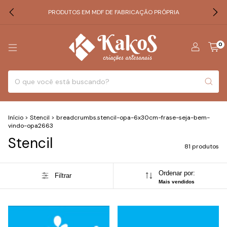
PRODUTOS EM MDF DE FABRICAÇÃO PRÓPRIA
0
Início
>
Stencil
>
breadcrumbs.stencil-opa-6x30cm-frase-seja-bem-
vindo-opa2663
Stencil
81 produtos
Ordenar por:
Filtrar
Mais vendidos