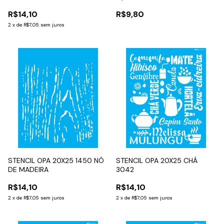
R$14,10
R$9,80
2
x
de
R$7,05
sem juros
STENCIL OPA 20X25 1450 NÓ
STENCIL OPA 20X25 CHÁ
DE MADEIRA
3042
R$14,10
R$14,10
2
x
de
R$7,05
sem juros
2
x
de
R$7,05
sem juros