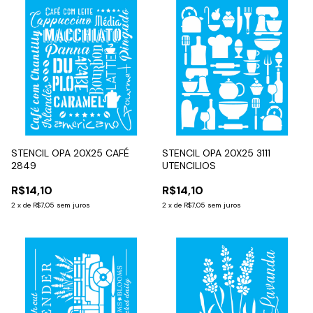
STENCIL OPA 20X25 CAFÉ
STENCIL OPA 20X25 3111
2849
UTENCILIOS
R$14,10
R$14,10
2
x
de
R$7,05
sem juros
2
x
de
R$7,05
sem juros