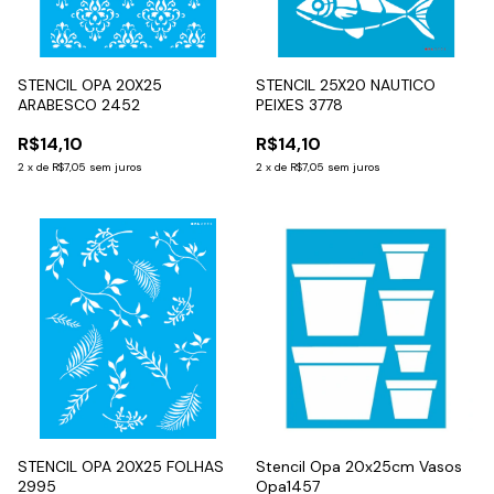
STENCIL OPA 20X25
STENCIL 25X20 NAUTICO
ARABESCO 2452
PEIXES 3778
R$14,10
R$14,10
2
x
de
R$7,05
sem juros
2
x
de
R$7,05
sem juros
STENCIL OPA 20X25 FOLHAS
Stencil Opa 20x25cm Vasos
2995
Opa1457