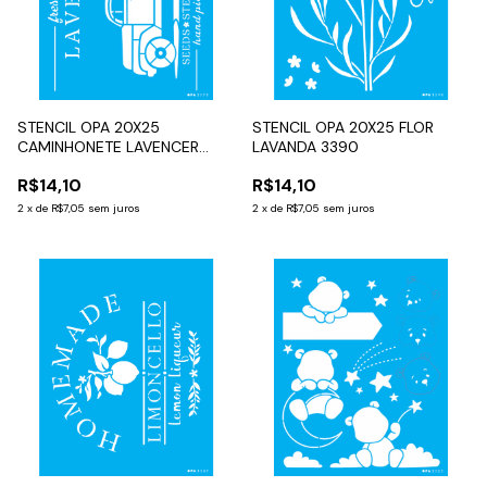
STENCIL OPA 20X25
STENCIL OPA 20X25 FLOR
CAMINHONETE LAVENCER
LAVANDA 3390
3570
R$14,10
R$14,10
2
x
de
R$7,05
sem juros
2
x
de
R$7,05
sem juros