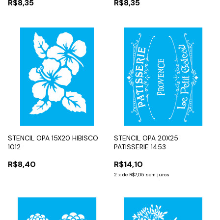
R$8,35
R$8,35
STENCIL OPA 15X20 HIBISCO
STENCIL OPA 20X25
1012
PATISSERIE 1453
R$8,40
R$14,10
2
x
de
R$7,05
sem juros