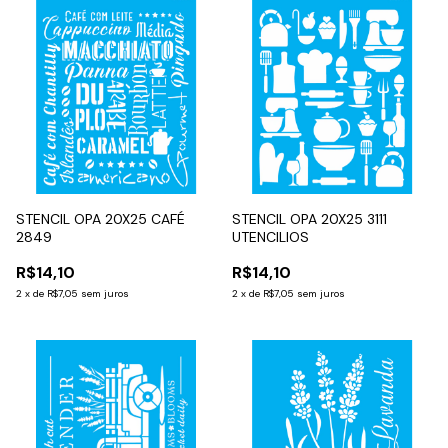
STENCIL OPA 20X25 CAFÉ
STENCIL OPA 20X25 3111
2849
UTENCILIOS
R$14,10
R$14,10
2
x
de
R$7,05
sem juros
2
x
de
R$7,05
sem juros