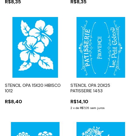
R$8,35
R$8,35
STENCIL OPA 15X20 HIBISCO
STENCIL OPA 20X25
1012
PATISSERIE 1453
R$8,40
R$14,10
2
x
de
R$7,05
sem juros