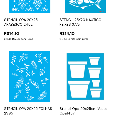
STENCIL OPA 20X25
STENCIL 25X20 NAUTICO
ARABESCO 2452
PEIXES 3778
R$14,10
R$14,10
2
x
de
R$7,05
sem juros
2
x
de
R$7,05
sem juros
STENCIL OPA 20X25 FOLHAS
Stencil Opa 20x25cm Vasos
2995
Opa1457