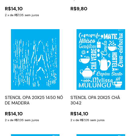
R$14,10
R$9,80
2
x
de
R$7,05
sem juros
STENCIL OPA 20X25 1450 NÓ
STENCIL OPA 20X25 CHÁ
DE MADEIRA
3042
R$14,10
R$14,10
2
x
de
R$7,05
sem juros
2
x
de
R$7,05
sem juros