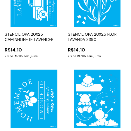
STENCIL OPA 20X25
STENCIL OPA 20X25 FLOR
CAMINHONETE LAVENCER
LAVANDA 3390
3570
R$14,10
R$14,10
2
x
de
R$7,05
sem juros
2
x
de
R$7,05
sem juros