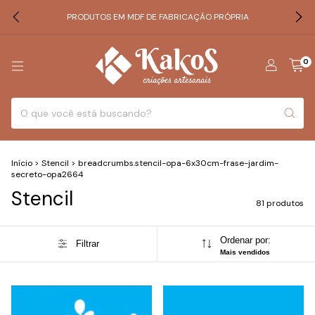
PRODUTOS EM MDF DE FABRICAÇÃO PRÓPRIA
0
Início
>
Stencil
>
breadcrumbs.stencil-opa-6x30cm-frase-jardim-
secreto-opa2664
Stencil
81 produtos
Ordenar por:
Filtrar
Mais vendidos