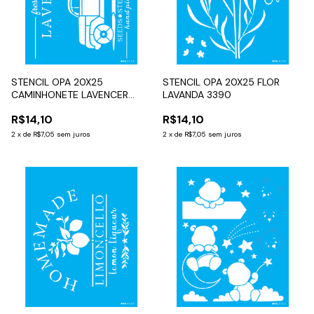
STENCIL OPA 20X25
STENCIL OPA 20X25 FLOR
CAMINHONETE LAVENCER
LAVANDA 3390
3570
R$14,10
R$14,10
2
x
de
R$7,05
sem juros
2
x
de
R$7,05
sem juros