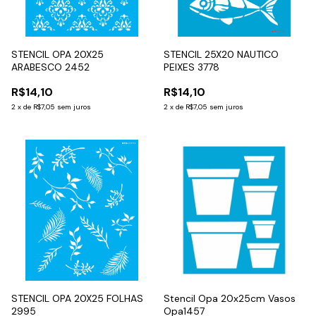
STENCIL OPA 20X25
STENCIL 25X20 NAUTICO
ARABESCO 2452
PEIXES 3778
R$14,10
R$14,10
2
x
de
R$7,05
sem juros
2
x
de
R$7,05
sem juros
STENCIL OPA 20X25 FOLHAS
Stencil Opa 20x25cm Vasos
2995
Opa1457