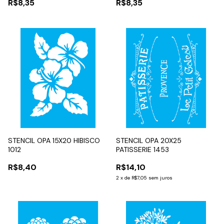
R$8,35
R$8,35
STENCIL OPA 15X20 HIBISCO
STENCIL OPA 20X25
1012
PATISSERIE 1453
R$8,40
R$14,10
2
x
de
R$7,05
sem juros