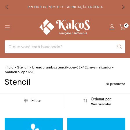
PRODUTOS EM MDF DE FABRICAÇÃO PRÓPRIA
0
Início
>
Stencil
>
breadcrumbs.stencil-opa-32x42cm-sinalizador-
banheiro-opa1273
Stencil
81 produtos
Ordenar por:
Filtrar
Mais vendidos