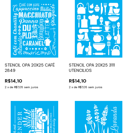
STENCIL OPA 20X25 CAFÉ
STENCIL OPA 20X25 3111
2849
UTENCILIOS
R$14,10
R$14,10
2
x
de
R$7,05
sem juros
2
x
de
R$7,05
sem juros