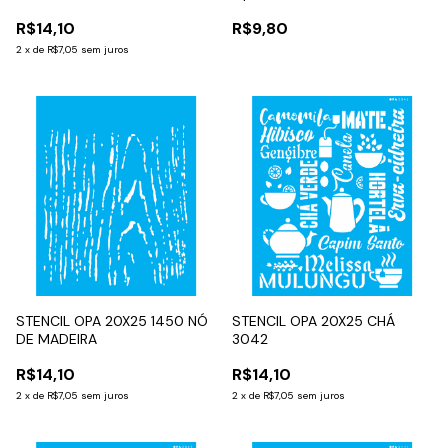
R$14,10
R$9,80
2
x
de
R$7,05
sem juros
STENCIL OPA 20X25 1450 NÓ
STENCIL OPA 20X25 CHÁ
DE MADEIRA
3042
R$14,10
R$14,10
2
x
de
R$7,05
sem juros
2
x
de
R$7,05
sem juros