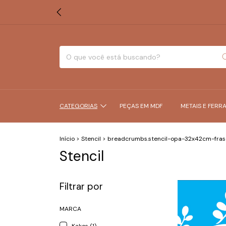
CATEGORIAS
PEÇAS EM MDF
METAIS E FERR
Início
>
Stencil
>
breadcrumbs.stencil-opa-32x42cm-fra
Stencil
Filtrar por
MARCA