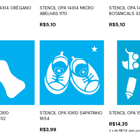
14X14 ORÉGANO
STENCIL OPA 14X14 MICRO
STENCIL OPA 1
ABELHAS 1170
BOTANICALS 3
R$5,10
R$5,10
0X10
STENCIL OPA 10X10 SAPATINHO
STENCIL OPA 1
852
1854
R$14,35
R$3,99
2
x
de
R$7,18
sem ju