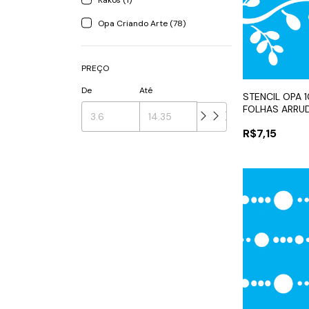
Kakos (1)
Opa Criando Arte (78)
PREÇO
De
Até
STENCIL OPA 1
FOLHAS ARRU
R$7,15