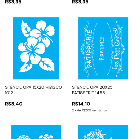
R$8,35
R$8,35
STENCIL OPA 15X20 HIBISCO
STENCIL OPA 20X25
1012
PATISSERIE 1453
R$8,40
R$14,10
2
x
de
R$7,05
sem juros