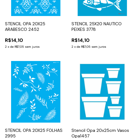
STENCIL OPA 20X25
STENCIL 25X20 NAUTICO
ARABESCO 2452
PEIXES 3778
R$14,10
R$14,10
2
x
de
R$7,05
sem juros
2
x
de
R$7,05
sem juros
STENCIL OPA 20X25 FOLHAS
Stencil Opa 20x25cm Vasos
2995
Opa1457