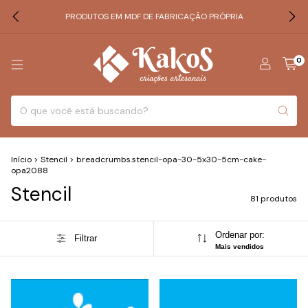
PRODUTOS EM MDF DE FABRICAÇÃO PRÓPRIA
0
Início
>
Stencil
>
breadcrumbs.stencil-opa-30-5x30-5cm-cake-
opa2088
Stencil
81 produtos
Ordenar por:
Filtrar
Mais vendidos