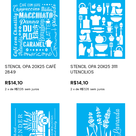
STENCIL OPA 20X25 CAFÉ
STENCIL OPA 20X25 3111
2849
UTENCILIOS
R$14,10
R$14,10
2
x
de
R$7,05
sem juros
2
x
de
R$7,05
sem juros