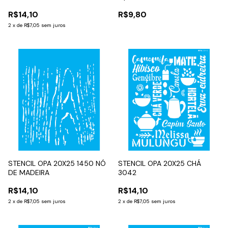
R$14,10
R$9,80
2
x
de
R$7,05
sem juros
STENCIL OPA 20X25 1450 NÓ
STENCIL OPA 20X25 CHÁ
DE MADEIRA
3042
R$14,10
R$14,10
2
x
de
R$7,05
sem juros
2
x
de
R$7,05
sem juros