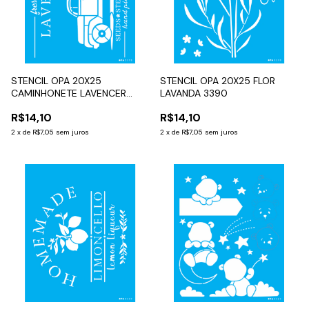
STENCIL OPA 20X25
STENCIL OPA 20X25 FLOR
CAMINHONETE LAVENCER
LAVANDA 3390
3570
R$14,10
R$14,10
2
x
de
R$7,05
sem juros
2
x
de
R$7,05
sem juros