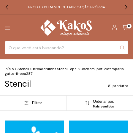
PRODUTOS EM MDF DE FABRICAÇÃO PRÓPRIA
0
Início
>
Stencil
>
breadcrumbs.stencil-opa-20x25cm-pet-estamparia-
gatos-ii-opa2871
Stencil
81 produtos
Ordenar por:
Filtrar
Mais vendidos