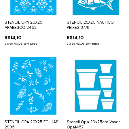
STENCIL OPA 20X25
STENCIL 25X20 NAUTICO
ARABESCO 2452
PEIXES 3778
R$14,10
R$14,10
2
x
de
R$7,05
sem juros
2
x
de
R$7,05
sem juros
STENCIL OPA 20X25 FOLHAS
Stencil Opa 20x25cm Vasos
2995
Opa1457