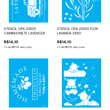
STENCIL OPA 20X25
STENCIL OPA 20X25 FLOR
CAMINHONETE LAVENCER
LAVANDA 3390
3570
R$14,10
R$14,10
2
x
de
R$7,05
sem juros
2
x
de
R$7,05
sem juros