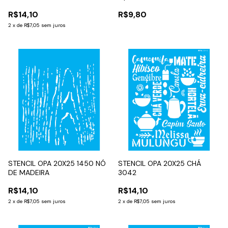
R$14,10
R$9,80
2
x
de
R$7,05
sem juros
STENCIL OPA 20X25 1450 NÓ
STENCIL OPA 20X25 CHÁ
DE MADEIRA
3042
R$14,10
R$14,10
2
x
de
R$7,05
sem juros
2
x
de
R$7,05
sem juros