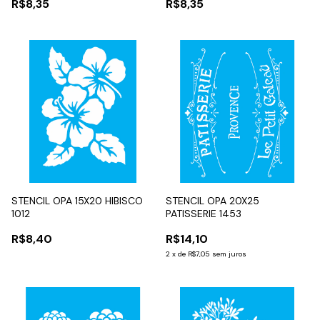
R$8,35
R$8,35
STENCIL OPA 15X20 HIBISCO
STENCIL OPA 20X25
1012
PATISSERIE 1453
R$8,40
R$14,10
2
x
de
R$7,05
sem juros