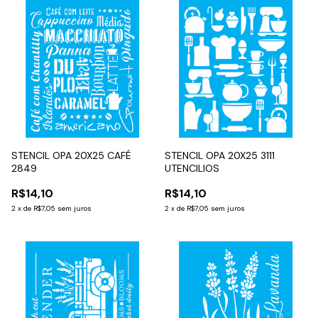
STENCIL OPA 20X25 CAFÉ
STENCIL OPA 20X25 3111
2849
UTENCILIOS
R$14,10
R$14,10
2
x
de
R$7,05
sem juros
2
x
de
R$7,05
sem juros