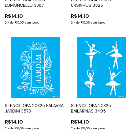
LOMONCELLO 3387
URSINHOS 3525
R$14,10
R$14,10
2
x
de
R$7,05
sem juros
2
x
de
R$7,05
sem juros
STENCIL OPA 20X25 PALAVRA
STENCIL OPA 20X25
JARDIM 3573
BAILARINAS 3495
R$14,10
R$14,10
2
x
de
R$7,05
sem juros
2
x
de
R$7,05
sem juros