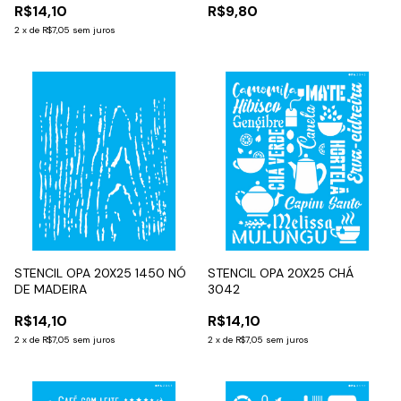
R$14,10
R$9,80
2
x
de
R$7,05
sem juros
STENCIL OPA 20X25 1450 NÓ
STENCIL OPA 20X25 CHÁ
DE MADEIRA
3042
R$14,10
R$14,10
2
x
de
R$7,05
sem juros
2
x
de
R$7,05
sem juros