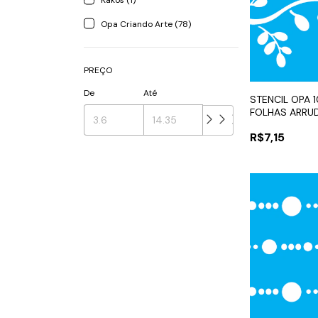
Kakos (1)
Opa Criando Arte (78)
PREÇO
De
Até
STENCIL OPA 1
FOLHAS ARRU
R$7,15