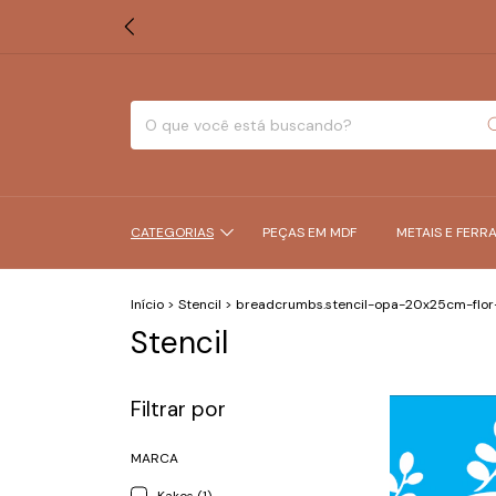
CATEGORIAS
PEÇAS EM MDF
METAIS E FERR
Início
>
Stencil
>
breadcrumbs.stencil-opa-20x25cm-flor
Stencil
Filtrar por
MARCA