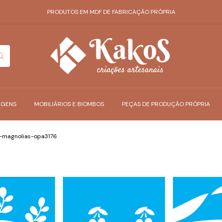
PRODUTOS EM MDF DE FABRICAÇÃO PRÓPRIA
AGENS
MOBILIÁRIOS E BIOMBOS
PEÇAS DE PRODUÇÃO PRÓPRIA
-magnolias-opa3176