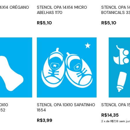
14X14 ORÉGANO
STENCIL OPA 14X14 MICRO
STENCIL OPA 1
ABELHAS 1170
BOTANICALS 3
R$5,10
R$5,10
0X10
STENCIL OPA 10X10 SAPATINHO
STENCIL OPA 1
852
1854
R$14,35
R$3,99
2
x
de
R$7,18
sem ju