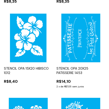
R$8,35
R$8,35
STENCIL OPA 15X20 HIBISCO
STENCIL OPA 20X25
1012
PATISSERIE 1453
R$8,40
R$14,10
2
x
de
R$7,05
sem juros