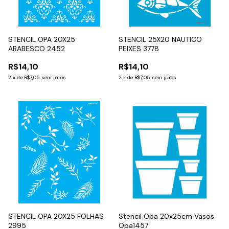
STENCIL OPA 20X25
STENCIL 25X20 NAUTICO
ARABESCO 2452
PEIXES 3778
R$14,10
R$14,10
2
x
de
R$7,05
sem juros
2
x
de
R$7,05
sem juros
STENCIL OPA 20X25 FOLHAS
Stencil Opa 20x25cm Vasos
2995
Opa1457