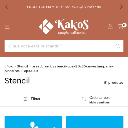
PRODUTOS EM MDF DE FABRICAÇÃO PRÓPRIA
0
Início
>
Stencil
>
breadcrumbs.stencil-opa-20x25cm-estamparia-
pinheiros-i-opa3149
Stencil
81 produtos
Ordenar por:
Filtrar
Mais vendidos