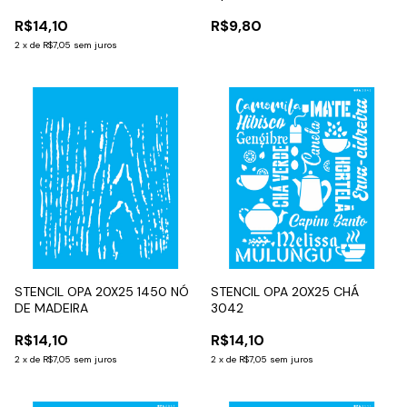
R$14,10
R$9,80
2
x
de
R$7,05
sem juros
STENCIL OPA 20X25 1450 NÓ
STENCIL OPA 20X25 CHÁ
DE MADEIRA
3042
R$14,10
R$14,10
2
x
de
R$7,05
sem juros
2
x
de
R$7,05
sem juros