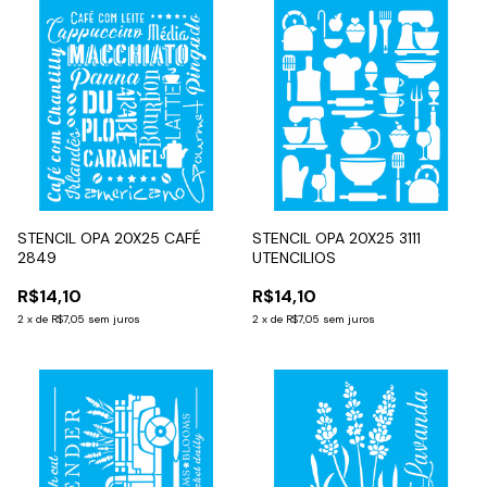
STENCIL OPA 20X25 CAFÉ
STENCIL OPA 20X25 3111
2849
UTENCILIOS
R$14,10
R$14,10
2
x
de
R$7,05
sem juros
2
x
de
R$7,05
sem juros