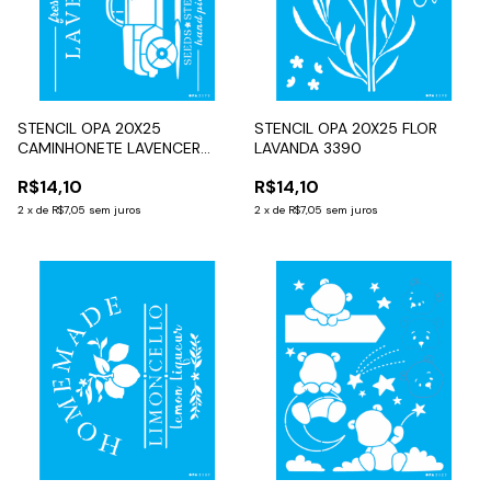
STENCIL OPA 20X25
STENCIL OPA 20X25 FLOR
CAMINHONETE LAVENCER
LAVANDA 3390
3570
R$14,10
R$14,10
2
x
de
R$7,05
sem juros
2
x
de
R$7,05
sem juros