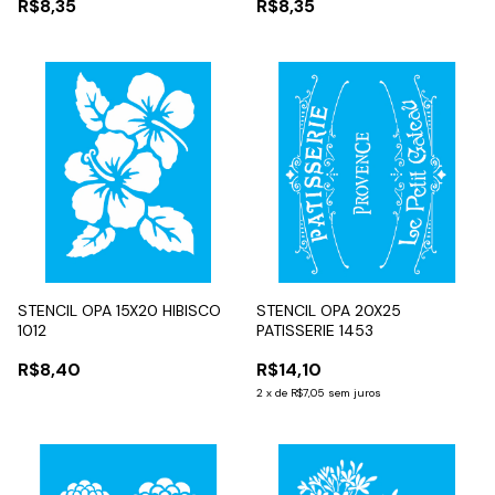
R$8,35
R$8,35
STENCIL OPA 15X20 HIBISCO
STENCIL OPA 20X25
1012
PATISSERIE 1453
R$8,40
R$14,10
2
x
de
R$7,05
sem juros