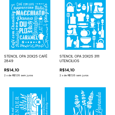
STENCIL OPA 20X25 CAFÉ
STENCIL OPA 20X25 3111
2849
UTENCILIOS
R$14,10
R$14,10
2
x
de
R$7,05
sem juros
2
x
de
R$7,05
sem juros