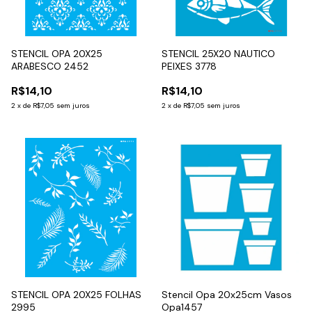
STENCIL OPA 20X25
STENCIL 25X20 NAUTICO
ARABESCO 2452
PEIXES 3778
R$14,10
R$14,10
2
x
de
R$7,05
sem juros
2
x
de
R$7,05
sem juros
STENCIL OPA 20X25 FOLHAS
Stencil Opa 20x25cm Vasos
2995
Opa1457