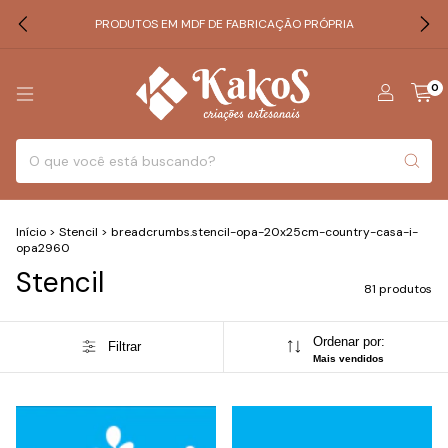
PRODUTOS EM MDF DE FABRICAÇÃO PRÓPRIA
0
Início
>
Stencil
>
breadcrumbs.stencil-opa-20x25cm-country-casa-i-
opa2960
Stencil
81 produtos
Ordenar por:
Filtrar
Mais vendidos