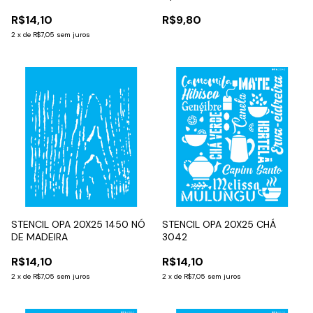
R$14,10
R$9,80
2
x
de
R$7,05
sem juros
STENCIL OPA 20X25 1450 NÓ
STENCIL OPA 20X25 CHÁ
DE MADEIRA
3042
R$14,10
R$14,10
2
x
de
R$7,05
sem juros
2
x
de
R$7,05
sem juros