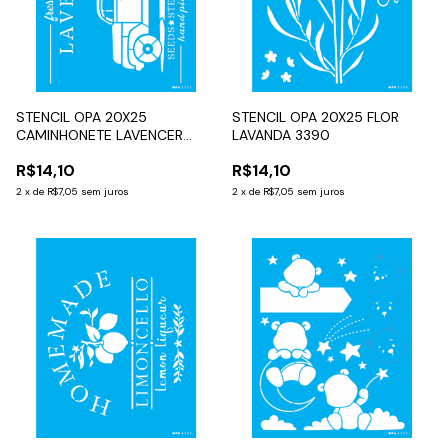
STENCIL OPA 20X25
STENCIL OPA 20X25 FLOR
CAMINHONETE LAVENCER
LAVANDA 3390
3570
R$14,10
R$14,10
2
x
de
R$7,05
sem juros
2
x
de
R$7,05
sem juros