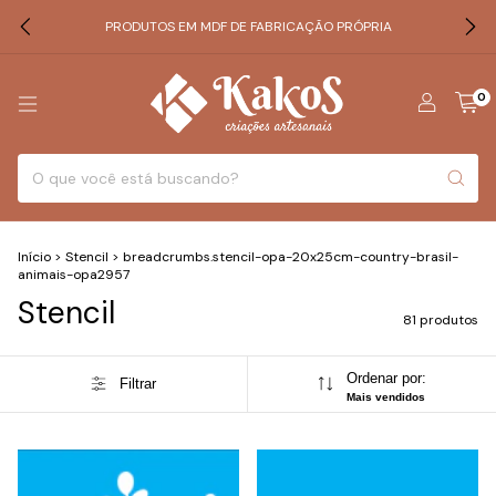
PRODUTOS EM MDF DE FABRICAÇÃO PRÓPRIA
0
Início
>
Stencil
>
breadcrumbs.stencil-opa-20x25cm-country-brasil-
animais-opa2957
Stencil
81 produtos
Ordenar por:
Filtrar
Mais vendidos