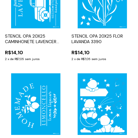
STENCIL OPA 20X25
STENCIL OPA 20X25 FLOR
CAMINHONETE LAVENCER
LAVANDA 3390
3570
R$14,10
R$14,10
2
x
de
R$7,05
sem juros
2
x
de
R$7,05
sem juros