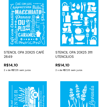
STENCIL OPA 20X25 CAFÉ
STENCIL OPA 20X25 3111
2849
UTENCILIOS
R$14,10
R$14,10
2
x
de
R$7,05
sem juros
2
x
de
R$7,05
sem juros