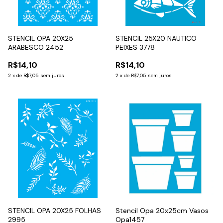
STENCIL OPA 20X25
STENCIL 25X20 NAUTICO
ARABESCO 2452
PEIXES 3778
R$14,10
R$14,10
2
x
de
R$7,05
sem juros
2
x
de
R$7,05
sem juros
STENCIL OPA 20X25 FOLHAS
Stencil Opa 20x25cm Vasos
2995
Opa1457