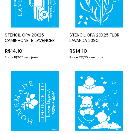
STENCIL OPA 20X25
STENCIL OPA 20X25 FLOR
CAMINHONETE LAVENCER
LAVANDA 3390
3570
R$14,10
R$14,10
2
x
de
R$7,05
sem juros
2
x
de
R$7,05
sem juros