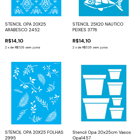
STENCIL OPA 20X25
STENCIL 25X20 NAUTICO
ARABESCO 2452
PEIXES 3778
R$14,10
R$14,10
2
x
de
R$7,05
sem juros
2
x
de
R$7,05
sem juros
STENCIL OPA 20X25 FOLHAS
Stencil Opa 20x25cm Vasos
2995
Opa1457