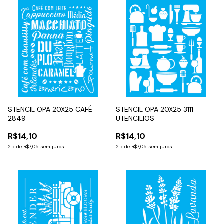
STENCIL OPA 20X25 CAFÉ
STENCIL OPA 20X25 3111
2849
UTENCILIOS
R$14,10
R$14,10
2
x
de
R$7,05
sem juros
2
x
de
R$7,05
sem juros