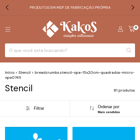
PRODUTOS EM MDF DE FABRICAÇÃO PRÓPRIA
0
Início
>
Stencil
>
breadcrumbs.stencil-opa-15x20cm-quadrados-micro-
opa0745
Stencil
81 produtos
Ordenar por:
Filtrar
Mais vendidos