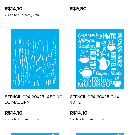
R$14,10
R$9,80
2
x
de
R$7,05
sem juros
STENCIL OPA 20X25 1450 NÓ
STENCIL OPA 20X25 CHÁ
DE MADEIRA
3042
R$14,10
R$14,10
2
x
de
R$7,05
sem juros
2
x
de
R$7,05
sem juros