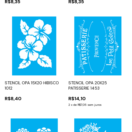
R$8,35
R$8,35
STENCIL OPA 15X20 HIBISCO
STENCIL OPA 20X25
1012
PATISSERIE 1453
R$8,40
R$14,10
2
x
de
R$7,05
sem juros