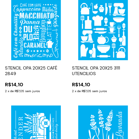
STENCIL OPA 20X25 CAFÉ
STENCIL OPA 20X25 3111
2849
UTENCILIOS
R$14,10
R$14,10
2
x
de
R$7,05
sem juros
2
x
de
R$7,05
sem juros