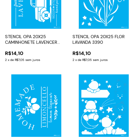
STENCIL OPA 20X25
STENCIL OPA 20X25 FLOR
CAMINHONETE LAVENCER
LAVANDA 3390
3570
R$14,10
R$14,10
2
x
de
R$7,05
sem juros
2
x
de
R$7,05
sem juros