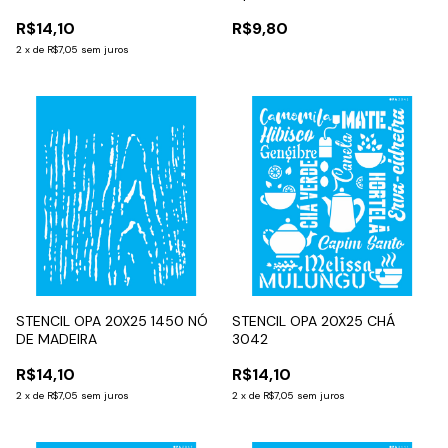
R$14,10
R$9,80
2
x
de
R$7,05
sem juros
STENCIL OPA 20X25 1450 NÓ
STENCIL OPA 20X25 CHÁ
DE MADEIRA
3042
R$14,10
R$14,10
2
x
de
R$7,05
sem juros
2
x
de
R$7,05
sem juros