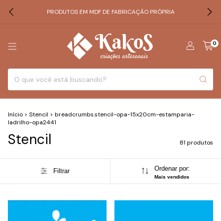
PRODUTOS EM MDF DE FABRICAÇÃO PRÓPRIA
0
Início
>
Stencil
>
breadcrumbs.stencil-opa-15x20cm-estamparia-
ladrilho-opa2441
Stencil
81 produtos
Ordenar por:
Filtrar
Mais vendidos