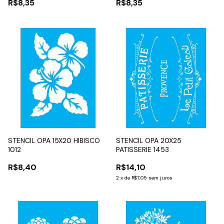
R$8,35
R$8,35
STENCIL OPA 15X20 HIBISCO
STENCIL OPA 20X25
1012
PATISSERIE 1453
R$8,40
R$14,10
2
x
de
R$7,05
sem juros