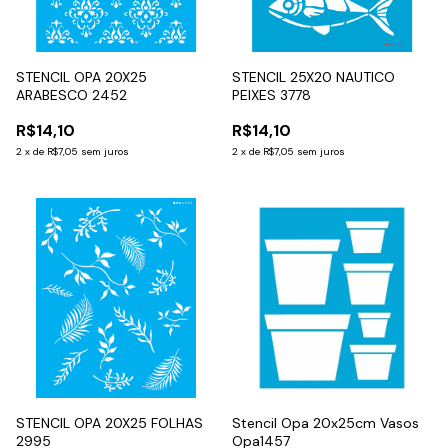
STENCIL OPA 20X25
STENCIL 25X20 NAUTICO
ARABESCO 2452
PEIXES 3778
R$14,10
R$14,10
2
x
de
R$7,05
sem juros
2
x
de
R$7,05
sem juros
STENCIL OPA 20X25 FOLHAS
Stencil Opa 20x25cm Vasos
2995
Opa1457