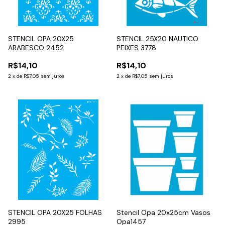
STENCIL OPA 20X25
STENCIL 25X20 NAUTICO
ARABESCO 2452
PEIXES 3778
R$14,10
R$14,10
2
x
de
R$7,05
sem juros
2
x
de
R$7,05
sem juros
STENCIL OPA 20X25 FOLHAS
Stencil Opa 20x25cm Vasos
2995
Opa1457