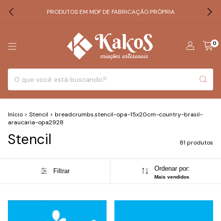
PRODUTOS EM MDF DE FABRICAÇÃO PRÓPRIA
0
Início
>
Stencil
>
breadcrumbs.stencil-opa-15x20cm-country-brasil-
araucaria-opa2928
Stencil
81 produtos
Ordenar por:
Filtrar
Mais vendidos