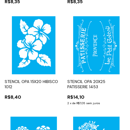
R$8,35
R$8,35
STENCIL OPA 15X20 HIBISCO
STENCIL OPA 20X25
1012
PATISSERIE 1453
R$8,40
R$14,10
2
x
de
R$7,05
sem juros