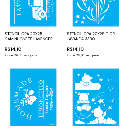
STENCIL OPA 20X25
STENCIL OPA 20X25 FLOR
CAMINHONETE LAVENCER
LAVANDA 3390
3570
R$14,10
R$14,10
2
x
de
R$7,05
sem juros
2
x
de
R$7,05
sem juros