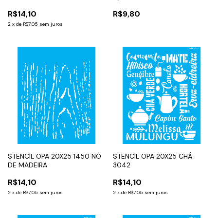
R$14,10
R$9,80
2
x
de
R$7,05
sem juros
STENCIL OPA 20X25 1450 NÓ
STENCIL OPA 20X25 CHÁ
DE MADEIRA
3042
R$14,10
R$14,10
2
x
de
R$7,05
sem juros
2
x
de
R$7,05
sem juros