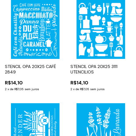
STENCIL OPA 20X25 CAFÉ
STENCIL OPA 20X25 3111
2849
UTENCILIOS
R$14,10
R$14,10
2
x
de
R$7,05
sem juros
2
x
de
R$7,05
sem juros