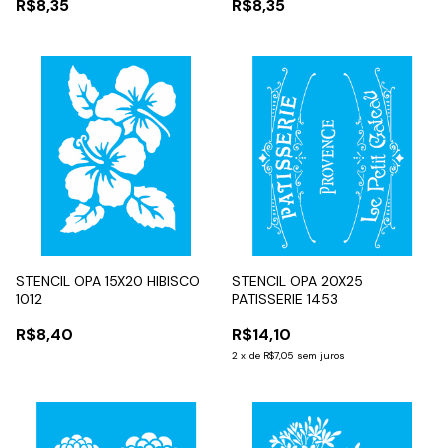
R$8,35
R$8,35
STENCIL OPA 15X20 HIBISCO
STENCIL OPA 20X25
1012
PATISSERIE 1453
R$8,40
R$14,10
2
x
de
R$7,05
sem juros