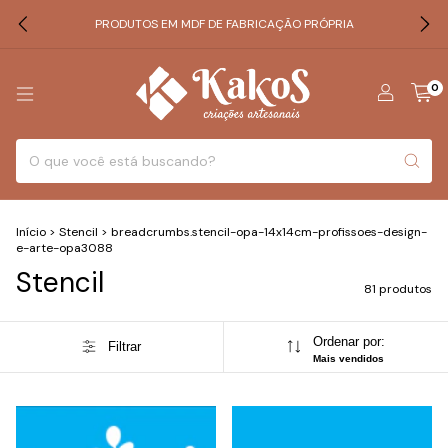
PRODUTOS EM MDF DE FABRICAÇÃO PRÓPRIA
0
Início
>
Stencil
>
breadcrumbs.stencil-opa-14x14cm-profissoes-design-
e-arte-opa3088
Stencil
81 produtos
Ordenar por:
Filtrar
Mais vendidos