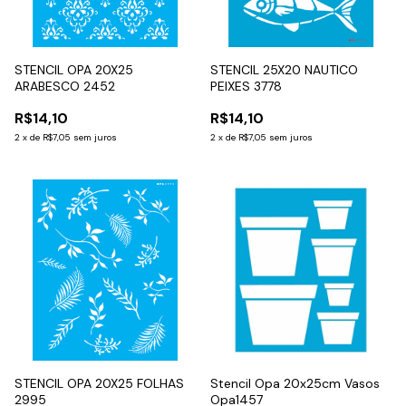
STENCIL OPA 20X25
STENCIL 25X20 NAUTICO
ARABESCO 2452
PEIXES 3778
R$14,10
R$14,10
2
x
de
R$7,05
sem juros
2
x
de
R$7,05
sem juros
STENCIL OPA 20X25 FOLHAS
Stencil Opa 20x25cm Vasos
2995
Opa1457