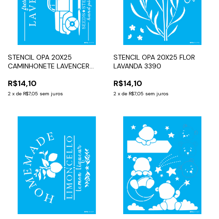
STENCIL OPA 20X25
STENCIL OPA 20X25 FLOR
CAMINHONETE LAVENCER
LAVANDA 3390
3570
R$14,10
R$14,10
2
x
de
R$7,05
sem juros
2
x
de
R$7,05
sem juros