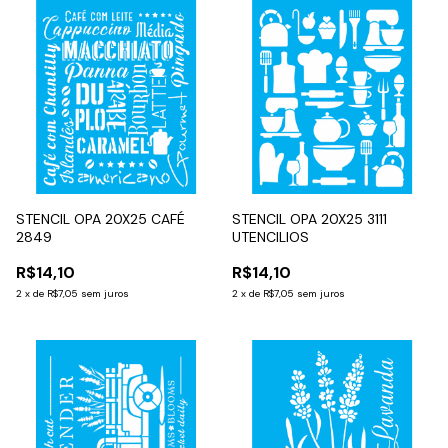
STENCIL OPA 20X25 CAFÉ
STENCIL OPA 20X25 3111
2849
UTENCILIOS
R$14,10
R$14,10
2
x
de
R$7,05
sem juros
2
x
de
R$7,05
sem juros