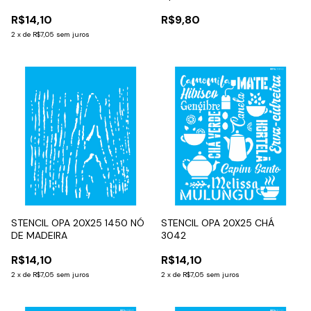
R$14,10
R$9,80
2
x
de
R$7,05
sem juros
STENCIL OPA 20X25 1450 NÓ
STENCIL OPA 20X25 CHÁ
DE MADEIRA
3042
R$14,10
R$14,10
2
x
de
R$7,05
sem juros
2
x
de
R$7,05
sem juros