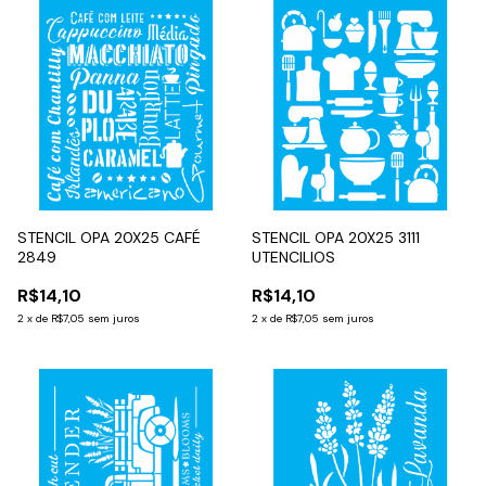
STENCIL OPA 20X25 CAFÉ
STENCIL OPA 20X25 3111
2849
UTENCILIOS
R$14,10
R$14,10
2
x
de
R$7,05
sem juros
2
x
de
R$7,05
sem juros