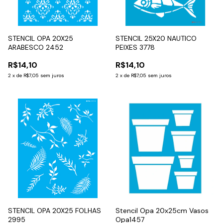
STENCIL OPA 20X25
STENCIL 25X20 NAUTICO
ARABESCO 2452
PEIXES 3778
R$14,10
R$14,10
2
x
de
R$7,05
sem juros
2
x
de
R$7,05
sem juros
STENCIL OPA 20X25 FOLHAS
Stencil Opa 20x25cm Vasos
2995
Opa1457