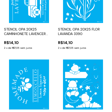
STENCIL OPA 20X25
STENCIL OPA 20X25 FLOR
CAMINHONETE LAVENCER
LAVANDA 3390
3570
R$14,10
R$14,10
2
x
de
R$7,05
sem juros
2
x
de
R$7,05
sem juros