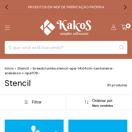
PRODUTOS EM MDF DE FABRICAÇÃO PRÓPRIA
0
Início
>
Stencil
>
breadcrumbs.stencil-opa-14x14cm-cantoneira-
arabesco-i-opa1178-
Stencil
81 produtos
Ordenar por:
Filtrar
Mais vendidos