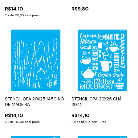
R$14,10
R$9,80
2
x
de
R$7,05
sem juros
STENCIL OPA 20X25 1450 NÓ
STENCIL OPA 20X25 CHÁ
DE MADEIRA
3042
R$14,10
R$14,10
2
x
de
R$7,05
sem juros
2
x
de
R$7,05
sem juros