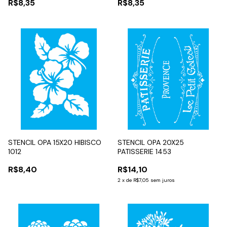
R$8,35
R$8,35
STENCIL OPA 15X20 HIBISCO
STENCIL OPA 20X25
1012
PATISSERIE 1453
R$8,40
R$14,10
2
x
de
R$7,05
sem juros