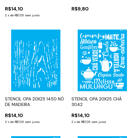
R$14,10
R$9,80
2
x
de
R$7,05
sem juros
STENCIL OPA 20X25 1450 NÓ
STENCIL OPA 20X25 CHÁ
DE MADEIRA
3042
R$14,10
R$14,10
2
x
de
R$7,05
sem juros
2
x
de
R$7,05
sem juros