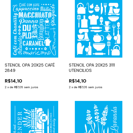
STENCIL OPA 20X25 CAFÉ
STENCIL OPA 20X25 3111
2849
UTENCILIOS
R$14,10
R$14,10
2
x
de
R$7,05
sem juros
2
x
de
R$7,05
sem juros