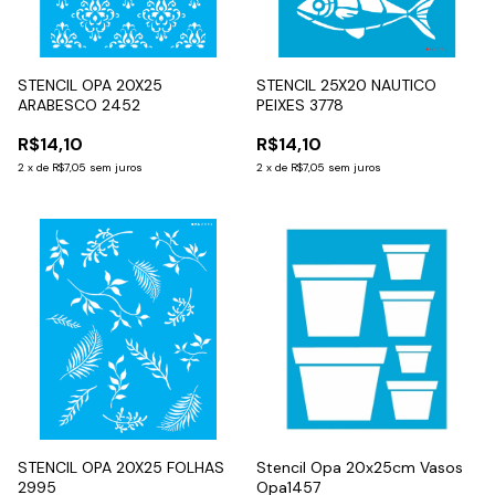
STENCIL OPA 20X25
STENCIL 25X20 NAUTICO
ARABESCO 2452
PEIXES 3778
R$14,10
R$14,10
2
x
de
R$7,05
sem juros
2
x
de
R$7,05
sem juros
STENCIL OPA 20X25 FOLHAS
Stencil Opa 20x25cm Vasos
2995
Opa1457