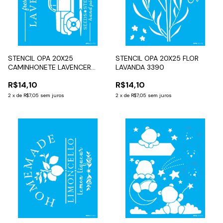
STENCIL OPA 20X25
STENCIL OPA 20X25 FLOR
CAMINHONETE LAVENCER
LAVANDA 3390
3570
R$14,10
R$14,10
2
x
de
R$7,05
sem juros
2
x
de
R$7,05
sem juros