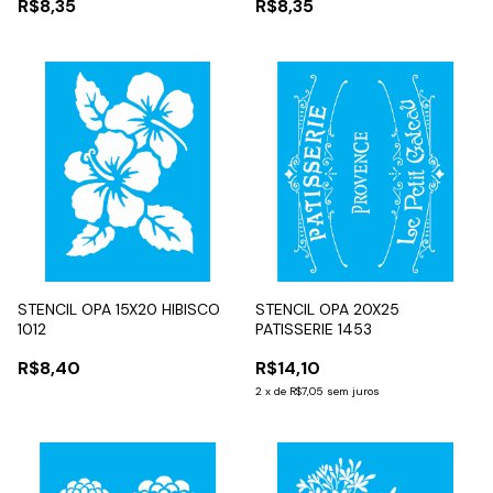
R$8,35
R$8,35
STENCIL OPA 15X20 HIBISCO
STENCIL OPA 20X25
1012
PATISSERIE 1453
R$8,40
R$14,10
2
x
de
R$7,05
sem juros