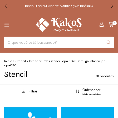
PRODUTOS EM MDF DE FABRICAÇÃO PRÓPRIA
0
Início
>
Stencil
>
breadcrumbs.stencil-opa-10x30cm-galinheiro-pq-
opa030
Stencil
81 produtos
Ordenar por:
Filtrar
Mais vendidos