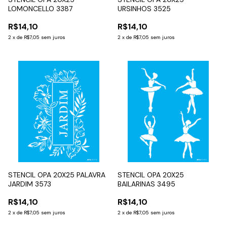
LOMONCELLO 3387
URSINHOS 3525
R$14,10
R$14,10
2
x
de
R$7,05
sem juros
2
x
de
R$7,05
sem juros
STENCIL OPA 20X25 PALAVRA
STENCIL OPA 20X25
JARDIM 3573
BAILARINAS 3495
R$14,10
R$14,10
2
x
de
R$7,05
sem juros
2
x
de
R$7,05
sem juros