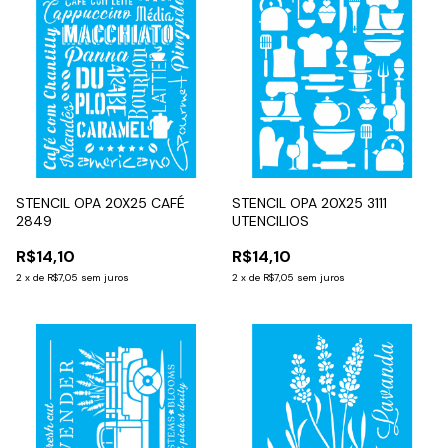
STENCIL OPA 20X25 CAFÉ
STENCIL OPA 20X25 3111
2849
UTENCILIOS
R$14,10
R$14,10
2
x
de
R$7,05
sem juros
2
x
de
R$7,05
sem juros