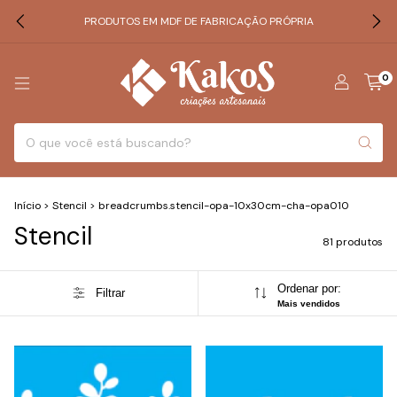
PRODUTOS EM MDF DE FABRICAÇÃO PRÓPRIA
0
Início
>
Stencil
>
breadcrumbs.stencil-opa-10x30cm-cha-opa010
Stencil
81 produtos
Ordenar por:
Filtrar
Mais vendidos