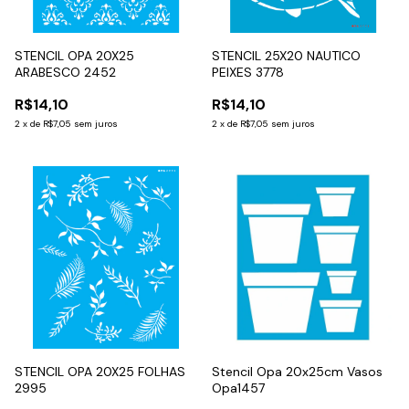
STENCIL OPA 20X25
STENCIL 25X20 NAUTICO
ARABESCO 2452
PEIXES 3778
R$14,10
R$14,10
2
x
de
R$7,05
sem juros
2
x
de
R$7,05
sem juros
STENCIL OPA 20X25 FOLHAS
Stencil Opa 20x25cm Vasos
2995
Opa1457