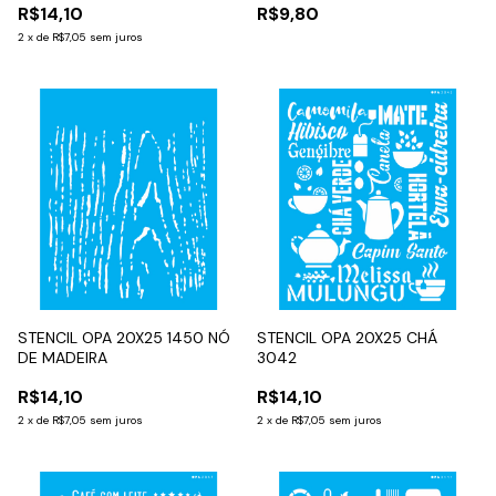
R$14,10
R$9,80
2
x
de
R$7,05
sem juros
STENCIL OPA 20X25 1450 NÓ
STENCIL OPA 20X25 CHÁ
DE MADEIRA
3042
R$14,10
R$14,10
2
x
de
R$7,05
sem juros
2
x
de
R$7,05
sem juros