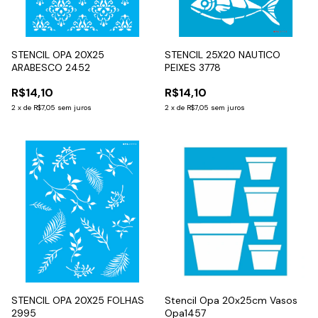
STENCIL OPA 20X25
STENCIL 25X20 NAUTICO
ARABESCO 2452
PEIXES 3778
R$14,10
R$14,10
2
x
de
R$7,05
sem juros
2
x
de
R$7,05
sem juros
STENCIL OPA 20X25 FOLHAS
Stencil Opa 20x25cm Vasos
2995
Opa1457