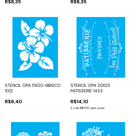
R$8,35
R$8,35
STENCIL OPA 15X20 HIBISCO
STENCIL OPA 20X25
1012
PATISSERIE 1453
R$8,40
R$14,10
2
x
de
R$7,05
sem juros