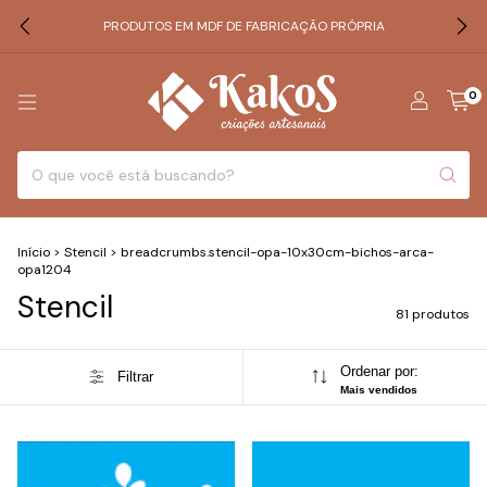
PRODUTOS EM MDF DE FABRICAÇÃO PRÓPRIA
0
Início
>
Stencil
>
breadcrumbs.stencil-opa-10x30cm-bichos-arca-
opa1204
Stencil
81 produtos
Ordenar por:
Filtrar
Mais vendidos