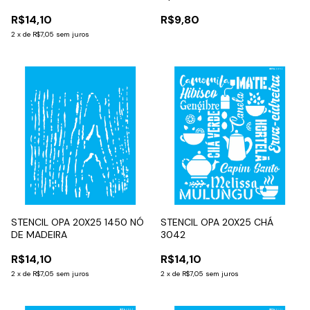
R$14,10
R$9,80
2
x
de
R$7,05
sem juros
STENCIL OPA 20X25 1450 NÓ
STENCIL OPA 20X25 CHÁ
DE MADEIRA
3042
R$14,10
R$14,10
2
x
de
R$7,05
sem juros
2
x
de
R$7,05
sem juros