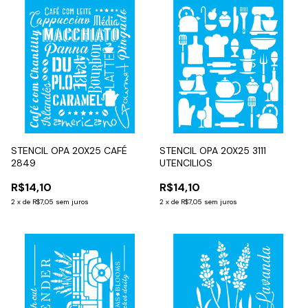
STENCIL OPA 20X25 CAFÉ
STENCIL OPA 20X25 3111
2849
UTENCILIOS
R$14,10
R$14,10
2
x
de
R$7,05
sem juros
2
x
de
R$7,05
sem juros