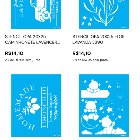
STENCIL OPA 20X25
STENCIL OPA 20X25 FLOR
CAMINHONETE LAVENCER
LAVANDA 3390
3570
R$14,10
R$14,10
2
x
de
R$7,05
sem juros
2
x
de
R$7,05
sem juros