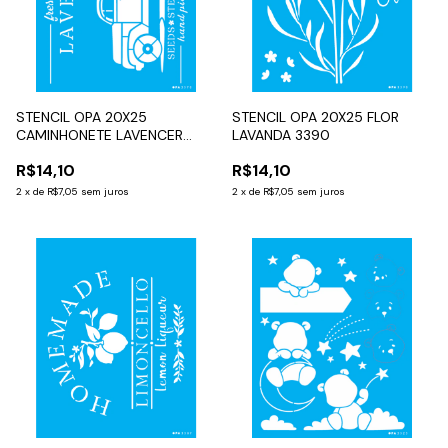
STENCIL OPA 20X25
STENCIL OPA 20X25 FLOR
CAMINHONETE LAVENCER
LAVANDA 3390
3570
R$14,10
R$14,10
2
x
de
R$7,05
sem juros
2
x
de
R$7,05
sem juros