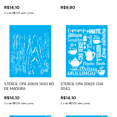
R$14,10
R$9,80
2
x
de
R$7,05
sem juros
STENCIL OPA 20X25 1450 NÓ
STENCIL OPA 20X25 CHÁ
DE MADEIRA
3042
R$14,10
R$14,10
2
x
de
R$7,05
sem juros
2
x
de
R$7,05
sem juros