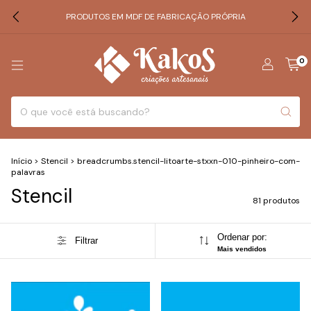
PRODUTOS EM MDF DE FABRICAÇÃO PRÓPRIA
0
Início
>
Stencil
>
breadcrumbs.stencil-litoarte-stxxn-010-pinheiro-com-
palavras
Stencil
81 produtos
Ordenar por:
Filtrar
Mais vendidos