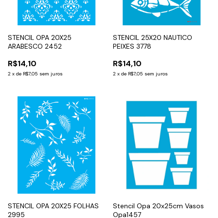
STENCIL OPA 20X25
STENCIL 25X20 NAUTICO
ARABESCO 2452
PEIXES 3778
R$14,10
R$14,10
2
x
de
R$7,05
sem juros
2
x
de
R$7,05
sem juros
STENCIL OPA 20X25 FOLHAS
Stencil Opa 20x25cm Vasos
2995
Opa1457