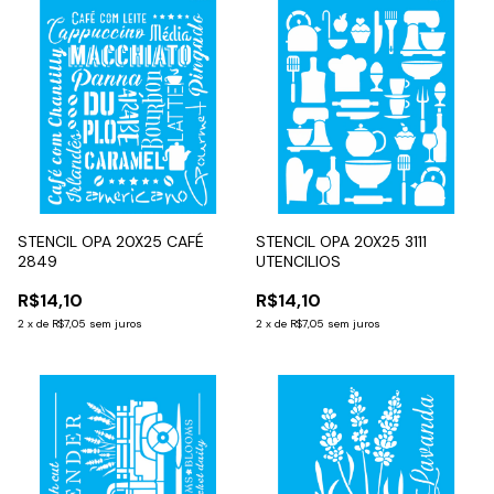
STENCIL OPA 20X25 CAFÉ
STENCIL OPA 20X25 3111
2849
UTENCILIOS
R$14,10
R$14,10
2
x
de
R$7,05
sem juros
2
x
de
R$7,05
sem juros