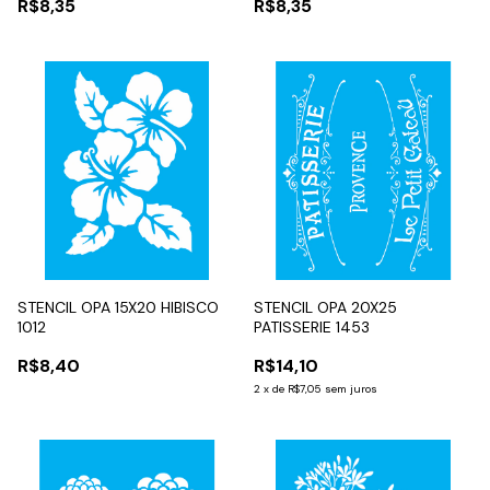
R$8,35
R$8,35
STENCIL OPA 15X20 HIBISCO
STENCIL OPA 20X25
1012
PATISSERIE 1453
R$8,40
R$14,10
2
x
de
R$7,05
sem juros