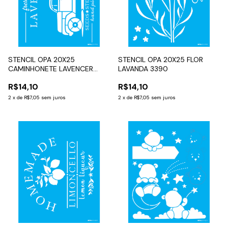
STENCIL OPA 20X25
STENCIL OPA 20X25 FLOR
CAMINHONETE LAVENCER
LAVANDA 3390
3570
R$14,10
R$14,10
2
x
de
R$7,05
sem juros
2
x
de
R$7,05
sem juros