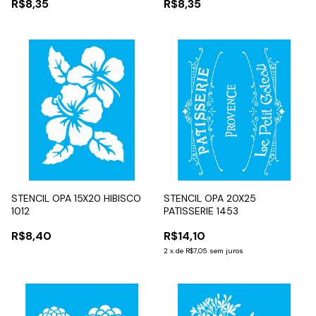
R$8,35
R$8,35
STENCIL OPA 15X20 HIBISCO
STENCIL OPA 20X25
1012
PATISSERIE 1453
R$8,40
R$14,10
2
x
de
R$7,05
sem juros