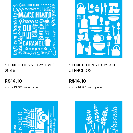
STENCIL OPA 20X25 CAFÉ
STENCIL OPA 20X25 3111
2849
UTENCILIOS
R$14,10
R$14,10
2
x
de
R$7,05
sem juros
2
x
de
R$7,05
sem juros