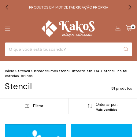
PRODUTOS EM MDF DE FABRICAÇÃO PRÓPRIA
0
Início
>
Stencil
>
breadcrumbs.stencil-litoarte-stn-040-stencil-naltal-
estrelas-brilhos
Stencil
81 produtos
Ordenar por:
Filtrar
Mais vendidos