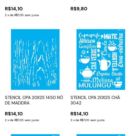
R$14,10
R$9,80
2
x
de
R$7,05
sem juros
STENCIL OPA 20X25 1450 NÓ
STENCIL OPA 20X25 CHÁ
DE MADEIRA
3042
R$14,10
R$14,10
2
x
de
R$7,05
sem juros
2
x
de
R$7,05
sem juros