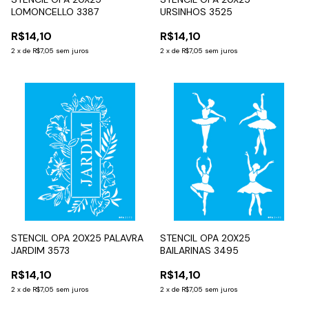
LOMONCELLO 3387
URSINHOS 3525
R$14,10
R$14,10
2
x
de
R$7,05
sem juros
2
x
de
R$7,05
sem juros
STENCIL OPA 20X25 PALAVRA
STENCIL OPA 20X25
JARDIM 3573
BAILARINAS 3495
R$14,10
R$14,10
2
x
de
R$7,05
sem juros
2
x
de
R$7,05
sem juros