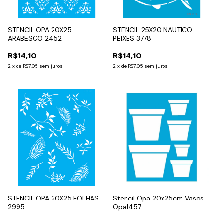
STENCIL OPA 20X25
STENCIL 25X20 NAUTICO
ARABESCO 2452
PEIXES 3778
R$14,10
R$14,10
2
x
de
R$7,05
sem juros
2
x
de
R$7,05
sem juros
STENCIL OPA 20X25 FOLHAS
Stencil Opa 20x25cm Vasos
2995
Opa1457