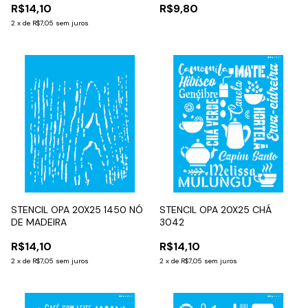
R$14,10
R$9,80
2
x
de
R$7,05
sem juros
STENCIL OPA 20X25 1450 NÓ
STENCIL OPA 20X25 CHÁ
DE MADEIRA
3042
R$14,10
R$14,10
2
x
de
R$7,05
sem juros
2
x
de
R$7,05
sem juros