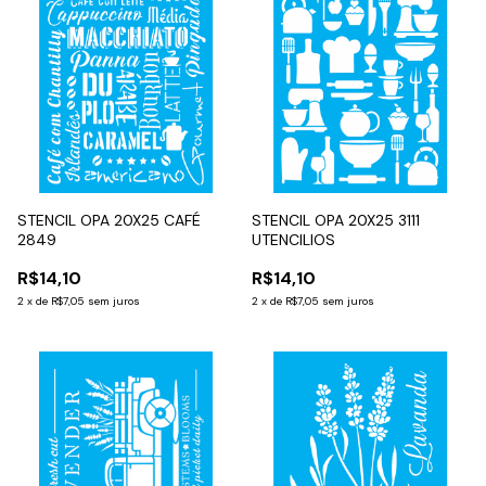
STENCIL OPA 20X25 CAFÉ
STENCIL OPA 20X25 3111
2849
UTENCILIOS
R$14,10
R$14,10
2
x
de
R$7,05
sem juros
2
x
de
R$7,05
sem juros