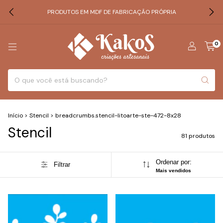
PRODUTOS EM MDF DE FABRICAÇÃO PRÓPRIA
0
Início
>
Stencil
>
breadcrumbs.stencil-litoarte-ste-472-8x28
Stencil
81 produtos
Ordenar por:
Filtrar
Mais vendidos