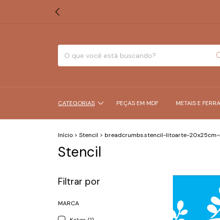
CATEGORIAS
PEÇAS EM MDF
METAIS E FERR
Início
>
Stencil
>
breadcrumbs.stencil-litoarte-20x25cm-
Stencil
Filtrar por
MARCA