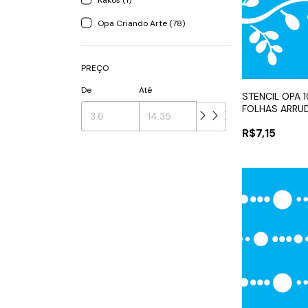
Kakos (1)
Opa Criando Arte (78)
PREÇO
De
Até
STENCIL OPA 1
FOLHAS ARRU
R$7,15