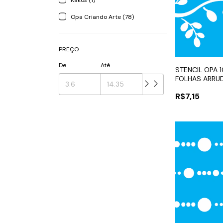
Kakos (1)
Opa Criando Arte (78)
PREÇO
De
Até
STENCIL OPA 1
FOLHAS ARRU
R$7,15