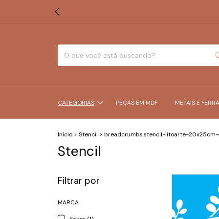
CATEGORIAS
PEÇAS EM MDF
METAIS E FERR
Início
>
Stencil
>
breadcrumbs.stencil-litoarte-20x25cm-s
Stencil
Filtrar por
MARCA