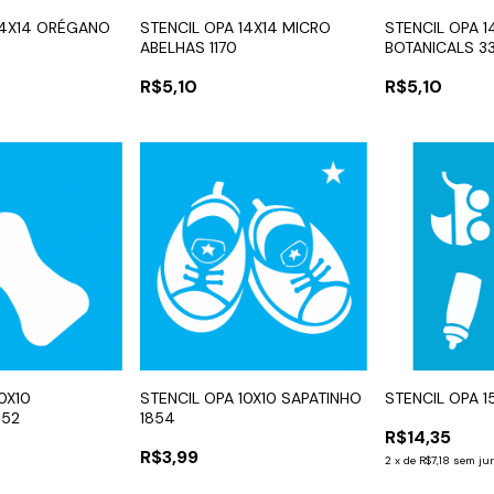
14X14 ORÉGANO
STENCIL OPA 14X14 MICRO
STENCIL OPA 1
ABELHAS 1170
BOTANICALS 3
R$5,10
R$5,10
0X10
STENCIL OPA 10X10 SAPATINHO
STENCIL OPA 1
852
1854
R$14,35
R$3,99
2
x
de
R$7,18
sem ju