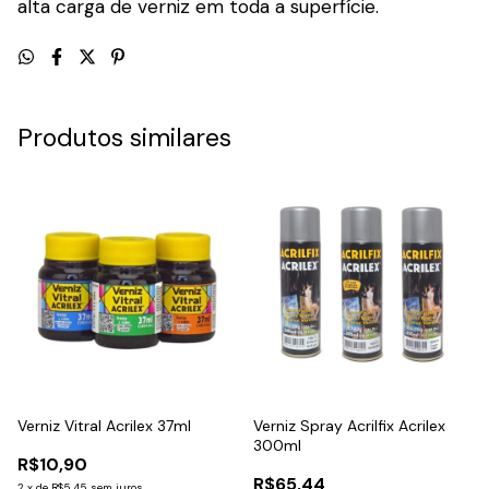
alta carga de verniz em toda a superfície.
Produtos similares
Verniz Vitral Acrilex 37ml
Verniz Spray Acrilfix Acrilex
300ml
R$10,90
R$65,44
2
x
de
R$5,45
sem juros