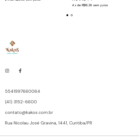
4
x
de
R$16,36
sem juros
5541997660064
(41) 3152-6600
contato@kakos.com.br
Rua Nicolau José Gravina, 1441, Curitiba/PR