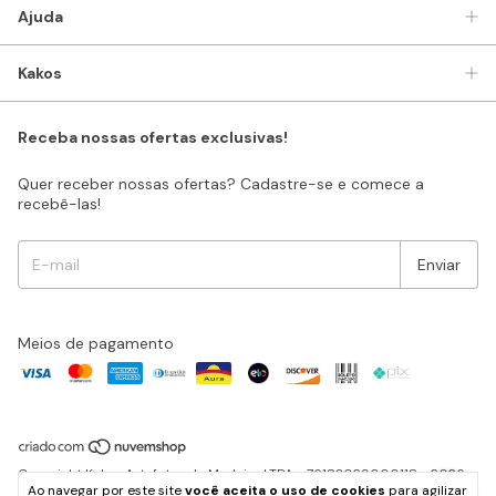
Ajuda
Kakos
Receba nossas ofertas exclusivas!
Quer receber nossas ofertas? Cadastre-se e comece a
recebê-las!
Meios de pagamento
Copyright Kakos Artefatos de Madeira LTDA - 76183029000118 - 2026.
Ao navegar por este site
você aceita o uso de cookies
para agilizar
Todos os direitos reservados.