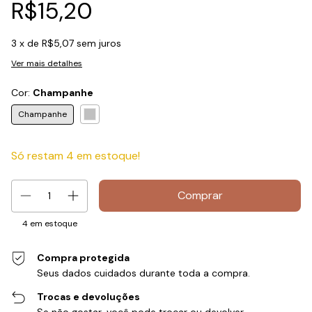
R$15,20
3
x de
R$5,07
sem juros
Ver mais detalhes
Cor:
Champanhe
Champanhe
Só restam
4
em estoque!
4
em estoque
Compra protegida
Seus dados cuidados durante toda a compra.
Trocas e devoluções
Se não gostar, você pode trocar ou devolver.