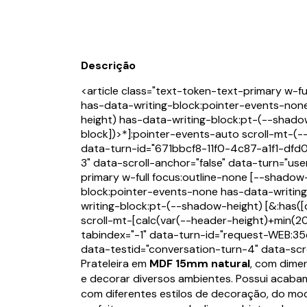
Descrição
<article class="text-token-text-primary w-f
has-data-writing-block:pointer-events-non
height) has-data-writing-block:pt-(--shadow
block])>*]:pointer-events-auto scroll-mt-(--
data-turn-id="671bbcf8-11f0-4c87-a1f1-dfd
3" data-scroll-anchor="false" data-turn="user
primary w-full focus:outline-none [--shadow
block:pointer-events-none has-data-writin
writing-block:pt-(--shadow-height) [&:has([
scroll-mt-[calc(var(--header-height)+min(2
tabindex="-1" data-turn-id="request-WEB:
data-testid="conversation-turn-4" data-scro
Prateleira em
MDF 15mm natural
, com dime
e decorar diversos ambientes. Possui acabam
com diferentes estilos de decoração, do mode