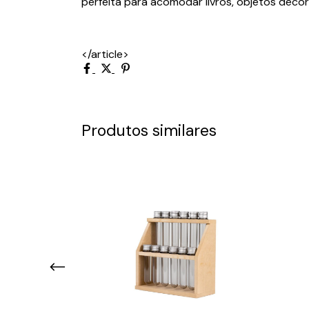
perfeita para acomodar livros, objetos decora
</article>
Produtos similares