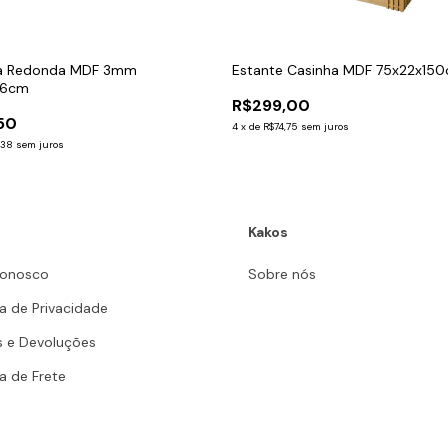
a Redonda MDF 3mm
Estante Casinha MDF 75x22x15
x6cm
R$299,00
50
4
x
de
R$74,75
sem juros
,38
sem juros
Kakos
Conosco
Sobre nós
ca de Privacidade
s e Devoluções
ca de Frete