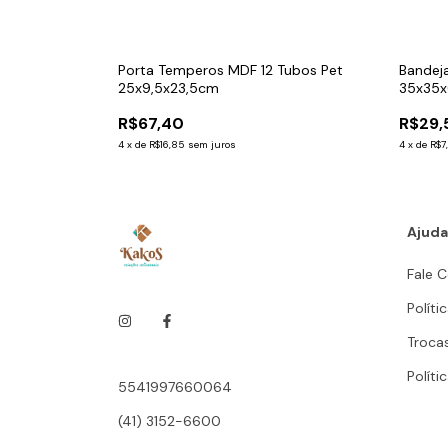
ta MDF 6mm
Porta Temperos MDF 12 Tubos Pet
Bandej
25x9,5x23,5cm
35x35
R$67,40
R$29,
4
x
de
R$16,85
sem juros
4
x
de
R$7
Ajuda
Fale 
Políti
Troca
Políti
5541997660064
(41) 3152-6600