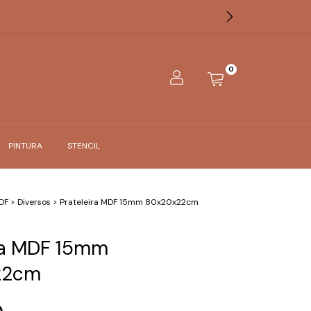
0
PINTURA
STENCIL
DF
>
Diversos
>
Prateleira MDF 15mm 80x20x22cm
ira MDF 15mm
22cm