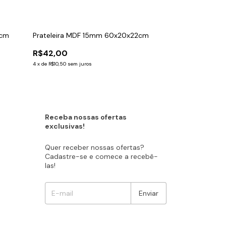
0cm
Prateleira MDF 15mm 60x20x22cm
Bandeja Redo
40x40x6cm
R$42,00
R$31,50
4
x
de
R$10,50
sem juros
4
x
de
R$7,88
sem ju
Receba nossas ofertas
exclusivas!
Quer receber nossas ofertas?
Cadastre-se e comece a recebê-
las!