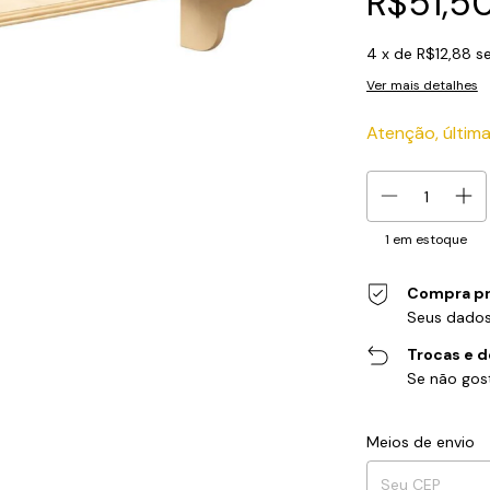
R$51,5
4
x de
R$12,88
s
Ver mais detalhes
Atenção, última
1
em estoque
Compra pr
Seus dados
Trocas e 
Se não gost
Entregas para o CEP
Meios de envio