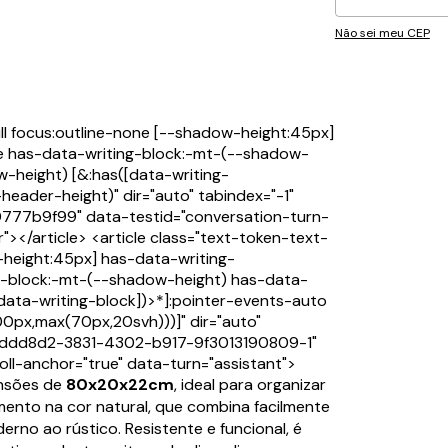
Não sei meu CEP
ull focus:outline-none [--shadow-height:45px]
e has-data-writing-block:-mt-(--shadow-
-height) [&:has([data-writing-
header-height)" dir="auto" tabindex="-1"
0777b9f99" data-testid="conversation-turn-
"></article> <article class="text-token-text-
-height:45px] has-data-writing-
g-block:-mt-(--shadow-height) has-data-
data-writing-block])>*]:pointer-events-auto
00px,max(70px,20svh)))]" dir="auto"
35ddd8d2-3831-4302-b917-9f3013190809-1"
ll-anchor="true" data-turn="assistant">
nsões de
80x20x22cm
, ideal para organizar
ento na cor natural, que combina facilmente
rno ao rústico. Resistente e funcional, é