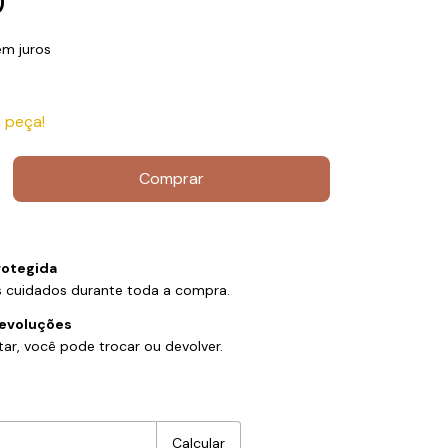
0
em juros
 peça!
otegida
 cuidados durante toda a compra.
devoluções
ar, você pode trocar ou devolver.
:
Alterar CEP
Calcular