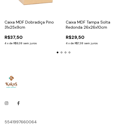
Caixa MDF Dobradiça Pino
Caixa MDF Tampa Solta
31x25x9cm
Redonda 26x26x10cm
R$37,50
R$29,50
4
x
de
R$9,38
sem juros
4
x
de
R$7,38
sem juros
5541997660064