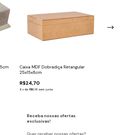
6,5cm
Caixa MDF Dobradiça Retangular
Caixa MDF Dobr
25x15x8cm
35x24x12cm
R$24,70
R$38,70
4
x
de
R$6,18
sem juros
4
x
de
R$9,68
sem ju
Receba nossas ofertas
exclusivas!
Quer receber nossas ofertas?