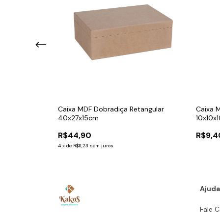
edicamentos
Caixa MDF Dobradiça Retangular
Caixa 
40x27x15cm
10x10x
R$44,90
R$9,4
4
x
de
R$11,23
sem juros
Ajuda
Fale 