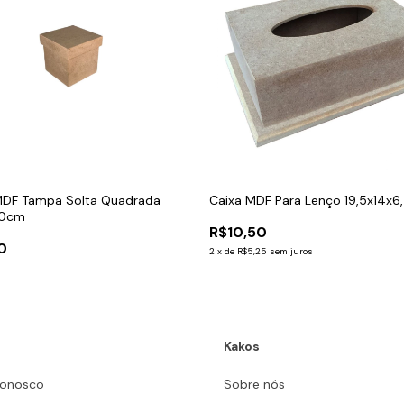
MDF Tampa Solta Quadrada
Caixa MDF Para Lenço 19,5x14x
10cm
R$10,50
0
2
x
de
R$5,25
sem juros
Kakos
Conosco
Sobre nós