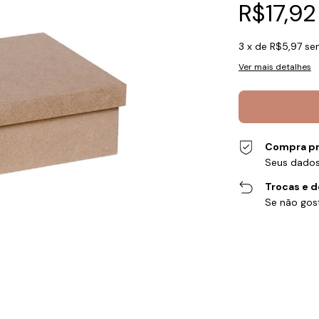
R$17,92
3
x de
R$5,97
se
Ver mais detalhes
Compra pr
Seus dados
Trocas e 
Se não gost