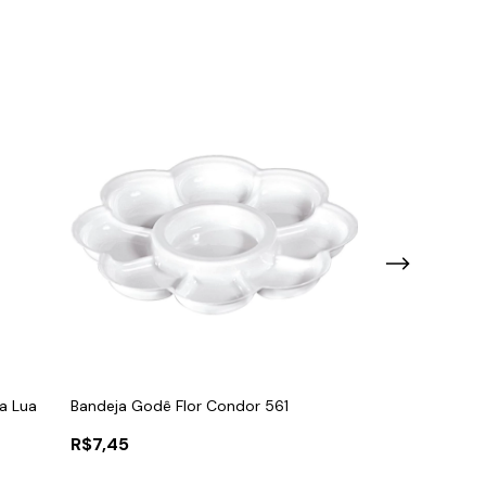
ia Lua
Bandeja Godê Flor Condor 561
Tinta Chalk Pai
R$7,45
R$13,20
2
x
de
R$6,60
sem ju