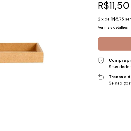
R$11,50
2
x de
R$5,75
se
Ver mais detalhes
Compra pr
Seus dados
Trocas e 
Se não gost