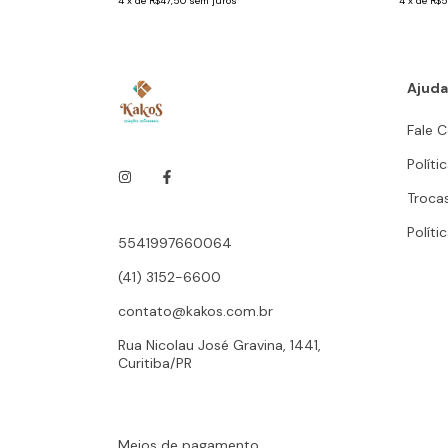
4
x
de
R$47,50
sem juros
4
x
de
R$5
Ajuda
Fale 
Políti
Troca
Políti
5541997660064
(41) 3152-6600
contato@kakos.com.br
Rua Nicolau José Gravina, 1441,
Curitiba/PR
Meios de pagamento