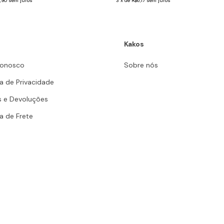
,90
sem juros
3
x
de
R$6,17
sem juros
Kakos
Conosco
Sobre nós
ca de Privacidade
s e Devoluções
ca de Frete