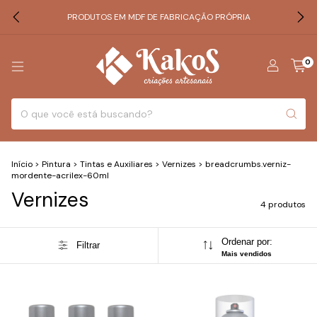
PRODUTOS EM MDF DE FABRICAÇÃO PRÓPRIA
0
Início
>
Pintura
>
Tintas e Auxiliares
>
Vernizes
>
breadcrumbs.verniz-
mordente-acrilex-60ml
Vernizes
4 produtos
Ordenar por:
Filtrar
Mais vendidos