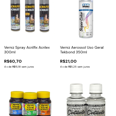
Verniz Spray Acrilfix Acrilex
Verniz Aerossol Uso Geral
300ml
Tekbond 350ml
R$60,70
R$21,00
4
x
de
R$15,18
sem juros
4
x
de
R$5,25
sem juros