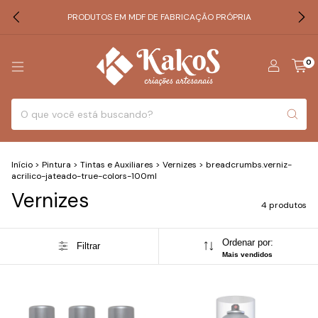
PRODUTOS EM MDF DE FABRICAÇÃO PRÓPRIA
0
Início
>
Pintura
>
Tintas e Auxiliares
>
Vernizes
>
breadcrumbs.verniz-
acrilico-jateado-true-colors-100ml
Vernizes
4 produtos
Ordenar por:
Filtrar
Mais vendidos