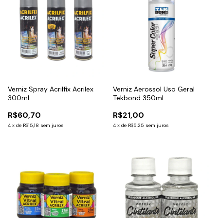
Verniz Spray Acrilfix Acrilex
Verniz Aerossol Uso Geral
300ml
Tekbond 350ml
R$60,70
R$21,00
4
x
de
R$15,18
sem juros
4
x
de
R$5,25
sem juros