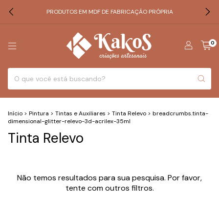
PRODUTOS EM MDF DE FABRICAÇÃO PRÓPRIA
0
Início
>
Pintura
>
Tintas e Auxiliares
>
Tinta Relevo
>
breadcrumbs.tinta-
dimensional-glitter-relevo-3d-acrilex-35ml
Tinta Relevo
Não temos resultados para sua pesquisa. Por favor,
tente com outros filtros.