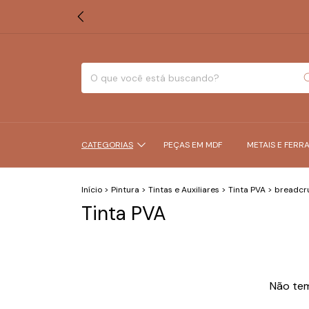
CATEGORIAS
PEÇAS EM MDF
METAIS E FERR
Início
>
Pintura
>
Tintas e Auxiliares
>
Tinta PVA
>
breadcru
Tinta PVA
Não tem