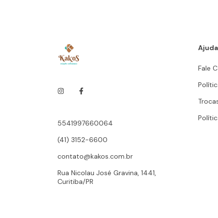
Ajuda
Fale 
Políti
Troca
Políti
5541997660064
(41) 3152-6600
contato@kakos.com.br
Rua Nicolau José Gravina, 1441,
Curitiba/PR