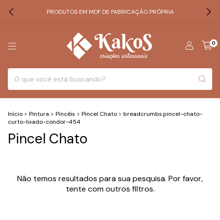
PRODUTOS EM MDF DE FABRICAÇÃO PRÓPRIA
0
Início
>
Pintura
>
Pincéis
>
Pincel Chato
>
breadcrumbs.pincel-chato-
curto-lixado-condor-454
Pincel Chato
Não temos resultados para sua pesquisa. Por favor,
tente com outros filtros.