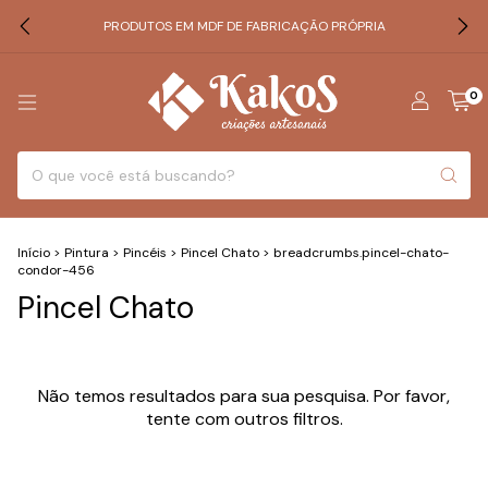
PRODUTOS EM MDF DE FABRICAÇÃO PRÓPRIA
0
Início
>
Pintura
>
Pincéis
>
Pincel Chato
>
breadcrumbs.pincel-chato-
condor-456
Pincel Chato
Não temos resultados para sua pesquisa. Por favor,
tente com outros filtros.