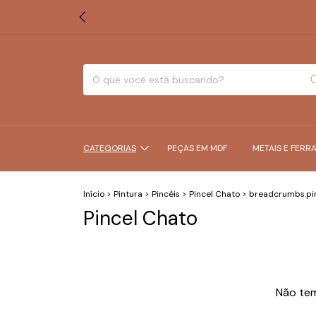
CATEGORIAS
PEÇAS EM MDF
METAIS E FERR
Início
>
Pintura
>
Pincéis
>
Pincel Chato
>
breadcrumbs.pi
Pincel Chato
Não tem