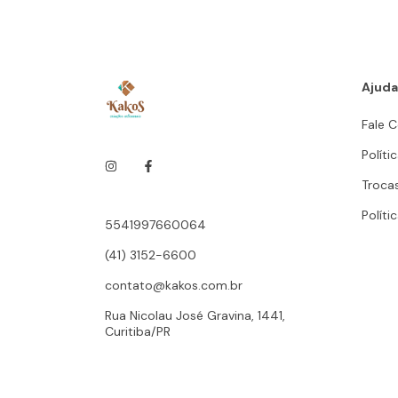
Ajuda
Fale 
Políti
Troca
Políti
5541997660064
(41) 3152-6600
contato@kakos.com.br
Rua Nicolau José Gravina, 1441,
Curitiba/PR