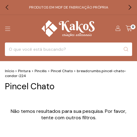
PRODUTOS EM MDF DE FABRICAÇÃO PRÓPRIA
0
Início
>
Pintura
>
Pincéis
>
Pincel Chato
>
breadcrumbs.pincel-chato-
condor-224
Pincel Chato
Não temos resultados para sua pesquisa. Por favor,
tente com outros filtros.