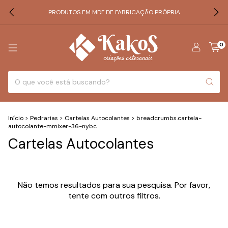
PRODUTOS EM MDF DE FABRICAÇÃO PRÓPRIA
0
Início
>
Pedrarias
>
Cartelas Autocolantes
>
breadcrumbs.cartela-
autocolante-mmixer-36-nybc
Cartelas Autocolantes
Não temos resultados para sua pesquisa. Por favor,
tente com outros filtros.