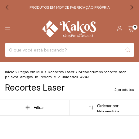
PRODUTOS EM MDF DE FABRICAÇÃO PRÓPRIA
0
Início
>
Peças em MDF
>
Recortes Laser
>
breadcrumbs.recorte-mdf-
palavra-amigos-15-7x5cm-c-2-unidades-4243
Recortes Laser
2 produtos
Ordenar por:
Filtrar
Mais vendidos