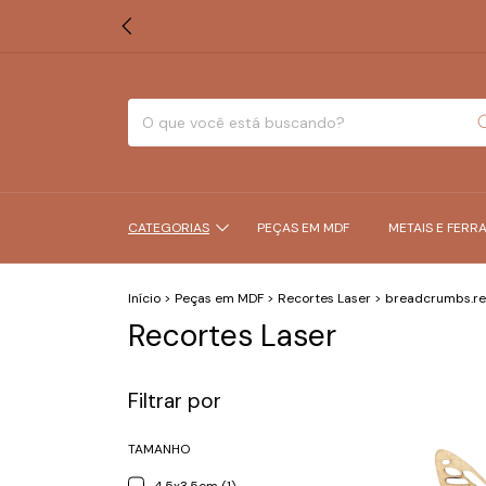
CATEGORIAS
PEÇAS EM MDF
METAIS E FERR
Início
>
Peças em MDF
>
Recortes Laser
>
breadcrumbs.r
Recortes Laser
Filtrar por
TAMANHO