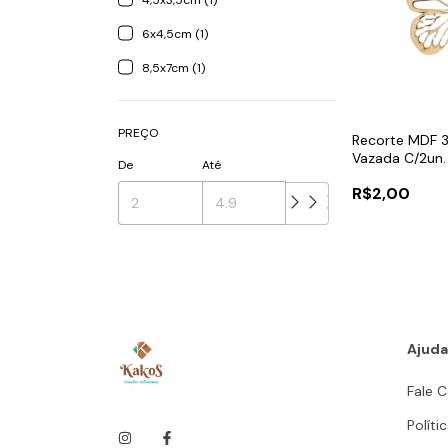
4,5x3,5cm (1)
6x4,5cm (1)
8,5x7cm (1)
PREÇO
Recorte MDF 
Vazada C/2un.
De
Até
R$2,00
Ajuda
Fale 
Políti